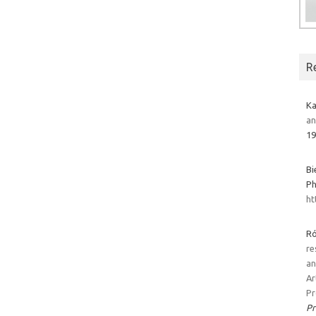
R
Ka
an
19
Bi
Ph
ht
Ró
re
an
Ar
Pr
P