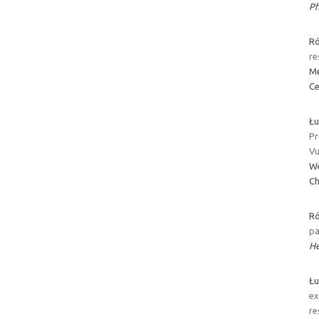
Ph
Ró
re
Me
Ce
Łu
Pr
Vu
We
Ch
Ró
pa
He
Łu
ex
re