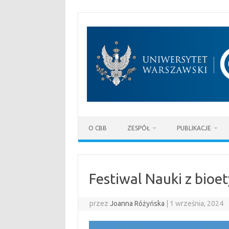
Przejdź
do
treści
O CBB
ZESPÓŁ
PUBLIKACJE
Festiwal Nauki z bioe
przez
Joanna Różyńska
|
1 września, 2024