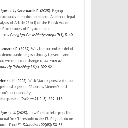
żyńska J., Kaczmarek E. (2025).
Paying
rticipants in medical research. An ethico-legal
alysis of Article 23b(1) of the Polish Act on
e Professions of Physician and
ntist
.
Przegląd Praw Medycznego
7(3), 5-40.
czmarek E. (2025).
Why the current model of
ademic publishing is ethically flawed—and
at we can do to change it.
Journal of
holarly Publishing
56(
4)
,
899-921
elińska, K. (2025).
With Marx against a double
perialist agenda: Césaire’s, Memmi’s and
non’s decoloniality
interpreted.
Critique
53(2–3), 289–312.
żyńska, J. (2025).
How Best to Interpret the
nimal Risk Threshold in the EU Regulation on
inical Trials?”
.
Diametros
22(85): 50-76