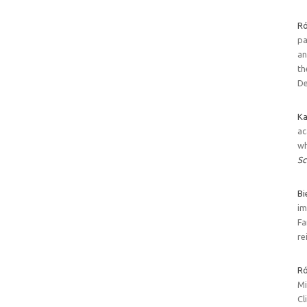
Ró
pa
an
th
De
Ka
ac
wh
Sc
Bi
im
Fa
re
Ró
Mi
Cl