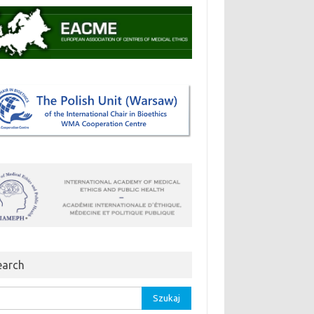
earch
aj: