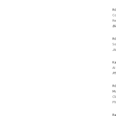
Ró
Co
Re
Bi
Ró
So
Jo
Ka
AI
Ph
Ró
Ma
Cl
Ph
Ra