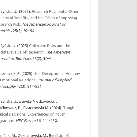
żyńska, J. (2025).
Research Payments, Other
llateral Benefits, and the Ethics of Imposing
search Risk
.
The American Journal of
oethics
25(5), 92–94.
żyńska J. (2025)
Collective Risks and the
cial Disvalue of Research
.
The American
urnal of Bioethics
25(2), 90–3.
czmarek, E. (2025).
Self‐Deception in Human–
 Emotional Relations
.
Journal of Applied
ilosophy
42(3), 814-831.
żyńska, J., Zawiła-Niedźwiecki, J.,
ćkiewicz, B., Czarkowski M. (2024).
Tough
inical Decisions: Experiences of Polish
ysicians
.
HEC Forum
36, 111-130.
mšak, M., Orzechowski, M., Bielińska, K.,