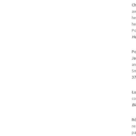
Ch
aw
he
he
Po
He
Po
Ja
an
Sm
37
Łu
co
Bi
Ró
re
p