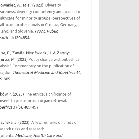
owaniec, A., et al. (2023).
Diversity
areness, diversity competency and access to
althcare for minority groups: perspectives of
althcare professionals in Croatia, Germany,
land, and Slovenia.
Front. Public
alth
11:1204854.
pa, E., Zawiła-Niedźwiecki, J. & Zabdyr-
mróz, M. (2023)
Policy change without ethical
alysis? Commentary on the publication of
ajdor.
Theoretical Medicine and Bioethics
44,
9-385.
ków P. (2023)
The ethical significance of
nsent to postmortem organ retrieval
.
oethics
37(5), 489-497.
żyńska, J. (2023).
A few remarks on limits of
search risks and research
ayments
.
Medicine, Health Care and