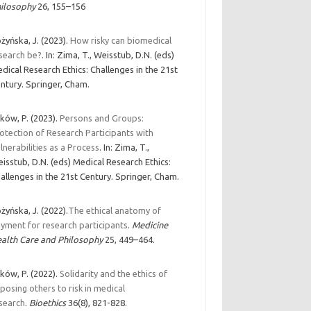
ilosophy
26, 155–156
żyńska, J. (2023).
How risky can biomedical
search be?
. In: Zima, T., Weisstub, D.N. (eds)
dical Research Ethics: Challenges in the 21st
ntury. Springer, Cham.
ków, P. (2023).
Persons and Groups:
otection of Research Participants with
lnerabilities as a Process
. In: Zima, T.,
isstub, D.N. (eds) Medical Research Ethics:
allenges in the 21st Century. Springer, Cham.
żyńska, J. (2022).
The ethical anatomy of
yment for research participants
.
Medicine
alth Care and Philosophy
25, 449–464.
ków, P. (2022).
Solidarity and the ethics of
posing others to risk in medical
search
.
Bioethics
36(8), 821-828.