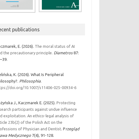
ecent publications
czmarek, E. (2026).
The moral status of AI
d the precautionary principle.
Diametros
87:
–39.
elińska, K. (2026). What Is Peripheral
ilosophy?.
Philosophia
.
tps://doi.org/10.1007/s11406-025-00934-6
żyńska J., Kaczmarek E. (2025).
Protecting
search participants against undue influence
d exploitation. An ethico-legal analysis of
ticle 23b(2) of the Polish Act on the
ofessions of Physician and Dentist
. P
rzegląd
rawa Medycznego
7(4), 91-128.