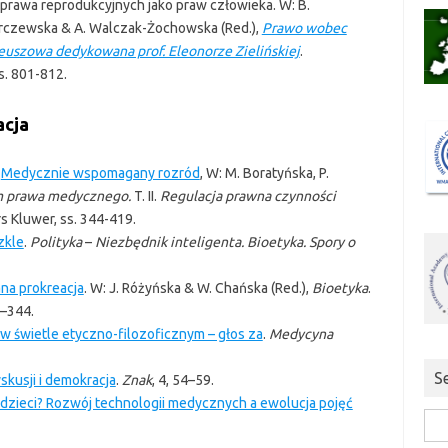
a prawa reprodukcyjnych jako praw człowieka. W: B.
rczewska & A. Walczak-Żochowska (Red.),
Prawo wobec
euszowa dedykowana prof. Eleonorze Zielińskiej
.
s. 801-812.
cja
.
Medycznie wspomagany rozród
, W: M. Boratyńska, P.
m prawa medycznego.
T. II.
Regulacja prawna czynności
s Kluwer, ss. 344-419.
zkle
.
Polityka
–
Niezbędnik inteligenta. Bioetyka. Spory o
na prokreacja
. W: J. Różyńska & W. Chańska (Red.),
Bioetyka
.
7–344.
o w świetle etyczno-filozoficznym – głos za
.
Medycyna
S
yskusji i demokracja
.
Znak
, 4, 54–59.
 dzieci? Rozwój technologii medycznych a ewolucja pojęć
Szuk