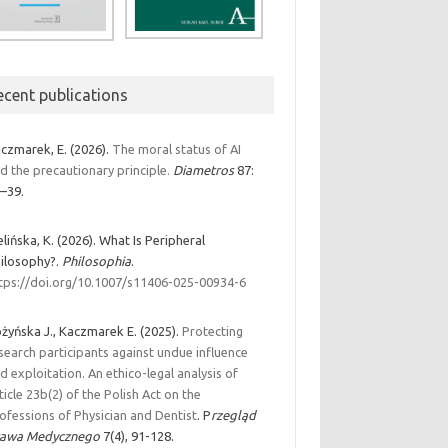
ecent publications
czmarek, E. (2026).
The moral status of AI
d the precautionary principle.
Diametros
87:
–39.
elińska, K. (2026). What Is Peripheral
ilosophy?.
Philosophia
.
tps://doi.org/10.1007/s11406-025-00934-6
żyńska J., Kaczmarek E. (2025).
Protecting
search participants against undue influence
d exploitation. An ethico-legal analysis of
ticle 23b(2) of the Polish Act on the
ofessions of Physician and Dentist
. P
rzegląd
rawa Medycznego
7(4), 91-128.