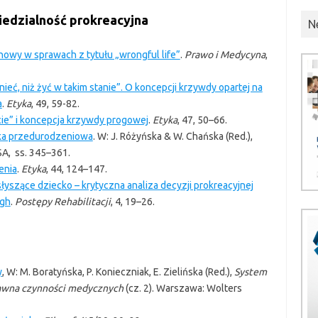
edzialność prokreacyjna
N
owy w sprawach z tytułu „wrongful life”
.
Prawo i Medycyna
,
nieć, niż żyć w takim stanie”. O koncepcji krzywdy opartej na
a
.
Etyka
, 49, 59-82.
cie” i koncepcja krzywdy progowej
.
Etyka
, 47, 50–66.
yka przedurodzeniowa
. W: J. Różyńska & W. Chańska (Red.),
A, ss. 345–361.
enia
.
Etyka
, 44, 124–147.
yszące dziecko – krytyczna analiza decyzji prokreacyjnej
ugh
.
Postępy Rehabilitacji
, 4, 19–26.
y
, W: M. Boratyńska, P. Konieczniak, E. Zielińska (Red.),
System
awna czynności medycznych
(cz. 2). Warszawa: Wolters