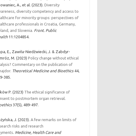
owaniec, A., et al. (2023).
Diversity
areness, diversity competency and access to
althcare for minority groups: perspectives of
althcare professionals in Croatia, Germany,
land, and Slovenia.
Front. Public
alth
11:1204854.
pa, E., Zawiła-Niedźwiecki, J. & Zabdyr-
mróz, M. (2023)
Policy change without ethical
alysis? Commentary on the publication of
ajdor.
Theoretical Medicine and Bioethics
44,
9-385.
ków P. (2023)
The ethical significance of
nsent to postmortem organ retrieval
.
oethics
37(5), 489-497.
żyńska, J. (2023).
A few remarks on limits of
search risks and research
ayments
.
Medicine, Health Care and