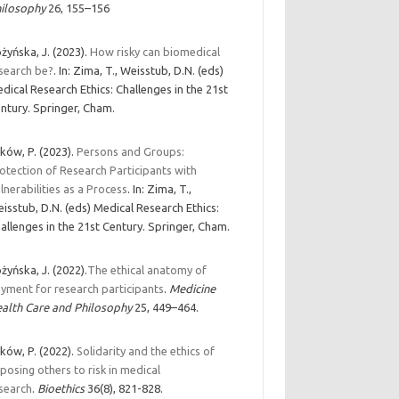
ilosophy
26, 155–156
żyńska, J. (2023).
How risky can biomedical
search be?
. In: Zima, T., Weisstub, D.N. (eds)
dical Research Ethics: Challenges in the 21st
ntury. Springer, Cham.
ków, P. (2023).
Persons and Groups:
otection of Research Participants with
lnerabilities as a Process
. In: Zima, T.,
isstub, D.N. (eds) Medical Research Ethics:
allenges in the 21st Century. Springer, Cham.
żyńska, J. (2022).
The ethical anatomy of
yment for research participants
.
Medicine
alth Care and Philosophy
25, 449–464.
ków, P. (2022).
Solidarity and the ethics of
posing others to risk in medical
search
.
Bioethics
36(8), 821-828.