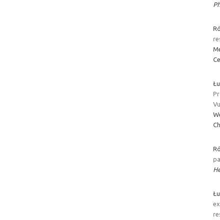
Ph
Ró
re
Me
Ce
Łu
Pr
Vu
We
Ch
Ró
pa
He
Łu
ex
re