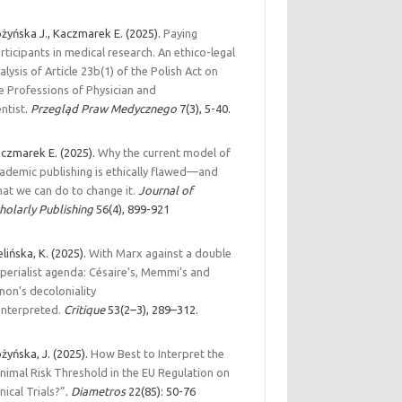
żyńska J., Kaczmarek E. (2025).
Paying
rticipants in medical research. An ethico-legal
alysis of Article 23b(1) of the Polish Act on
e Professions of Physician and
ntist
.
Przegląd Praw Medycznego
7(3), 5-40.
czmarek E. (2025).
Why the current model of
ademic publishing is ethically flawed—and
at we can do to change it.
Journal of
holarly Publishing
56(
4)
,
899-921
elińska, K. (2025).
With Marx against a double
perialist agenda: Césaire’s, Memmi’s and
non’s decoloniality
interpreted.
Critique
53(2–3), 289–312.
żyńska, J. (2025).
How Best to Interpret the
nimal Risk Threshold in the EU Regulation on
inical Trials?”
.
Diametros
22(85): 50-76