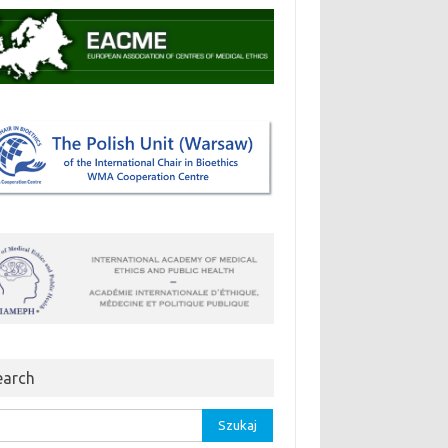
earch
aj: