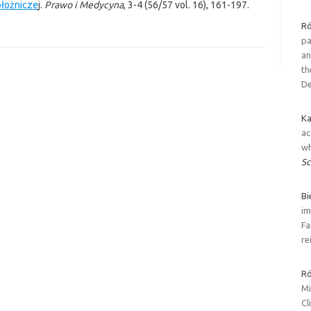
ołożnicze
j.
Prawo i Medycyna
, 3-4 (56/57 vol. 16), 161-197.
Ró
pa
an
th
De
Ka
ac
wh
Sc
Bi
im
Fa
re
Ró
Mi
Cl