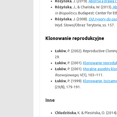
Różyńska
, J. (2019).
Aborcja a prawa 
Różyńska
, J., & Chańska, W. (2013).
Abo
in Biopolitics.
Budapest: Center for Et
Różyńska
, J. (2008).
Od zygoty do oso
Wyd. Słowo/Obraz Terytoria, ss. 157.
Klonowanie reprodukcyjne
Łuków
, P. (2002). Reproductive Clonin
29.
Łuków
, P. (2001).
Klonowanie reproduk
Łuków
, P. (2001).
Moralne aspekty klo
Rozwojowego,
V(1), 103–111.
Łuków
, P. (1999).
Klonowanie, tożsamo
(29/8), 179-191.
Inne
Chludzińska
, K. & Plesińska, O. (2014)