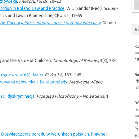
człowieka
.
Filozofuj!
5/29, 20–22.
rtion in Poland: Law and Practice
. W: J. Sandor (Red.),
Studies
hics and Law in Biomedicine, CEU. ss. 41–59.
by. Potencjalność, identyczność i przerywanie ciąży
.
Gdańsk:
R
Ka
an
19
g and the Value of Children.
Gemellological Review
, 3(3), 23–
Bi
cyjne a wartość dzieci
.
Etyka
, 34, 137–145.
Ph
nowania człowieka a światopoglądy
.
Medycyna Wieku
ht
ść i dyskryminacja
.
Przegląd Filozoficzny – Nowa Seria
, 1
Ró
re
an
Ar
Pr
.
Doświadczenie porodu w warunkach polskich. Prawne i
P