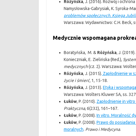
Różyńska
, J. (2016). Rozwój i ochron
Namysłowska-Gabrysiak, K. Syroka-Ma
problemów społecznych. Księga Jubil
Warszawa: Wydawnictwo: C.H. Beck, s
Medycznie wspomagana prokrea
Boratyńska, M. &
Różyńska
, J. (2019)
Konieczniak, E. Zielińska (Red.),
Syste
medycznych
(cz. 2). Warszawa: Wolter
Różyńska
, J. (2015).
Zapłodnienie w s
życie i śmierć,
1, 15-18.
Różyńska
, J. (2013).
Etyka i wspomaga
Warszawa: Wolters Kluwer SA, ss. 32
Łuków
, P. (2010).
Zapłodnienie in vitr
Praktyczna
, 6(232), 161–167.
Łuków
, P. (2008).
In vitro. Moralność d
Łuków
, P. (2008).
Prawo do posiadania
moralnych
.
Prawo i Medycyna
.