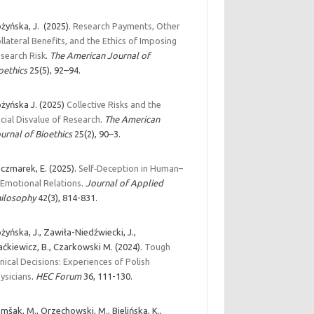
żyńska, J. (2025).
Research Payments, Other
llateral Benefits, and the Ethics of Imposing
search Risk
.
The American Journal of
oethics
25(5), 92–94.
żyńska J. (2025)
Collective Risks and the
cial Disvalue of Research
.
The American
urnal of Bioethics
25(2), 90–3.
czmarek, E. (2025).
Self‐Deception in Human–
 Emotional Relations
.
Journal of Applied
ilosophy
42(3), 814-831.
żyńska, J., Zawiła-Niedźwiecki, J.,
ćkiewicz, B., Czarkowski M. (2024).
Tough
inical Decisions: Experiences of Polish
ysicians
.
HEC Forum
36, 111-130.
mšak, M., Orzechowski, M., Bielińska, K.,