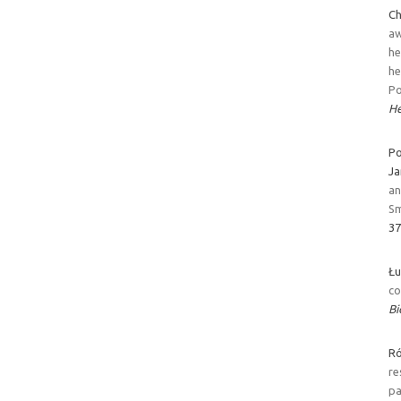
Ch
aw
he
he
Po
He
Po
Ja
an
Sm
37
Łu
co
Bi
Ró
re
p