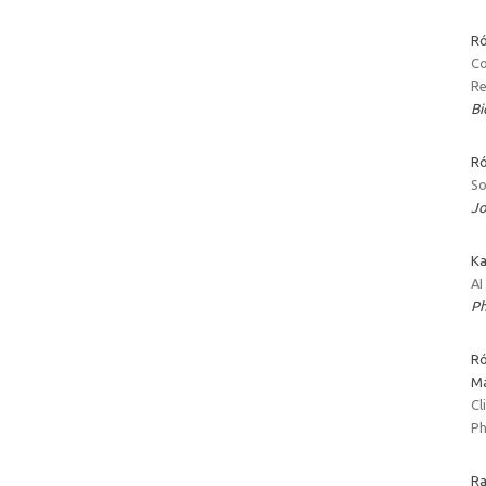
Ró
Co
Re
Bi
Ró
So
Jo
Ka
AI
Ph
Ró
Ma
Cl
Ph
Ra