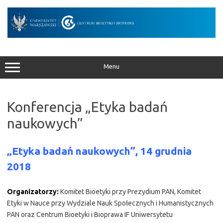
Przejdź
do
treści
Menu
Konferencja „Etyka badań
naukowych”
„Etyka badań naukowych”,
14 grudnia
2018
Organizatorzy:
Komitet Bioetyki przy Prezydium PAN, Komitet
Etyki w Nauce przy Wydziale Nauk Społecznych i Humanistycznych
PAN oraz Centrum Bioetyki i Bioprawa IF Uniwersytetu