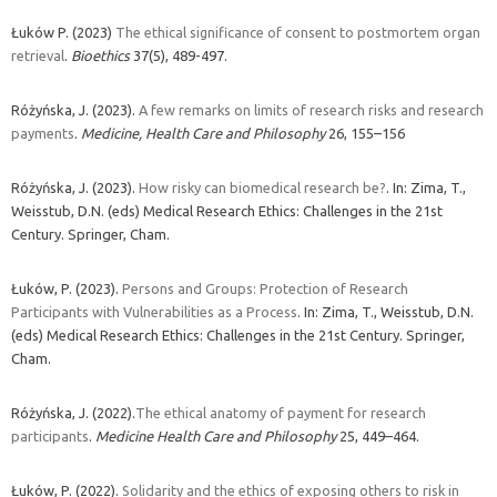
Łuków P. (2023)
The ethical significance of consent to postmortem organ
retrieval
.
Bioethics
37(5), 489-497.
Różyńska, J. (2023).
A few remarks on limits of research risks and research
payments
.
Medicine, Health Care and Philosophy
26, 155–156
Różyńska, J. (2023).
How risky can biomedical research be?
. In: Zima, T.,
Weisstub, D.N. (eds) Medical Research Ethics: Challenges in the 21st
Century. Springer, Cham.
Łuków, P. (2023).
Persons and Groups: Protection of Research
Participants with Vulnerabilities as a Process
. In: Zima, T., Weisstub, D.N.
(eds) Medical Research Ethics: Challenges in the 21st Century. Springer,
Cham.
Różyńska, J. (2022).
The ethical anatomy of payment for research
participants
.
Medicine Health Care and Philosophy
25, 449–464.
Łuków, P. (2022).
Solidarity and the ethics of exposing others to risk in