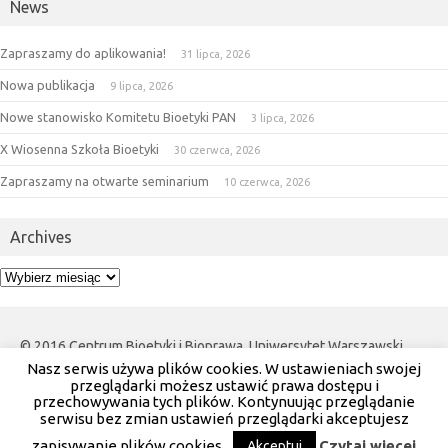
News
Zapraszamy do aplikowania!
31 lipca, 2026
Nowa publikacja
9 lipca, 2026
Nowe stanowisko Komitetu Bioetyki PAN
3 lipca, 2026
X Wiosenna Szkoła Bioetyki
30 czerwca, 2026
Zapraszamy na otwarte seminarium
10 czerwca, 2026
Archives
Archives
© 2016 Centrum Bioetyki i Bioprawa, Uniwersytet Warszawski.
Nasz serwis używa plików cookies. W ustawieniach swojej
Wszystkie prawa zastrzeżone.
przeglądarki możesz ustawić prawa dostępu i
przechowywania tych plików. Kontynuując przeglądanie
Kontakt:
cbb@uw.edu.pl
serwisu bez zmian ustawień przeglądarki akceptujesz
zapisywanie plików cookies.
Czytaj więcej
Akceptuj