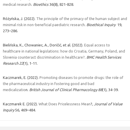
medical research
.
Bioethics
36(8), 821-828.
Różyńska, J. (2022).
The principle of the primacy of the human subject and
minimal risk in non-beneficial paediatric research
.
Bioethical Inquiry
19,
273–286.
Bielińska, K., Chowaniec, A., Doričić, et al. (2022).
Equal access to
healthcare in national legislations: how do Croatia, Germany, Poland, and
Slovenia counteract discrimination in healthcare?
.
BMC Health Services
Research
22
(1), 1-11.
Kaczmarek, E. (2022).
Promoting diseases to promote drugs: the role of
the pharmaceutical industry in fostering good and bad
medicalizatio
n.
British Journal of Clinical Pharmacology
88
(1), 34-39.
Kaczmarek E. (2022).
What Does Pricelessness Mean
?,
Journal of Value
Inquiry
56, 469–484.