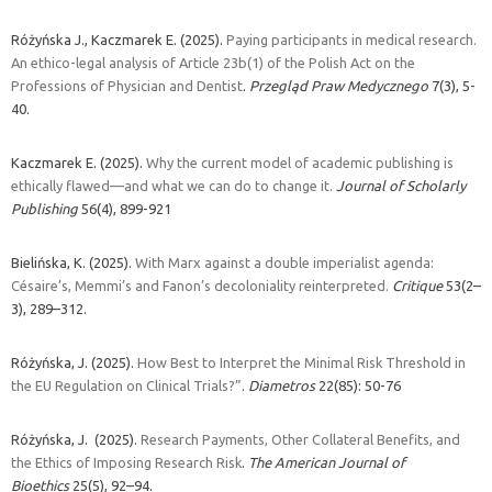
Różyńska J., Kaczmarek E. (2025).
Paying participants in medical research.
An ethico-legal analysis of Article 23b(1) of the Polish Act on the
Professions of Physician and Dentist
.
Przegląd Praw Medycznego
7(3), 5-
40.
Kaczmarek E. (2025).
Why the current model of academic publishing is
ethically flawed—and what we can do to change it.
Journal of Scholarly
Publishing
56(
4)
,
899-921
Bielińska, K. (2025).
With Marx against a double imperialist agenda:
Césaire’s, Memmi’s and Fanon’s decoloniality reinterpreted.
Critique
53(2–
3), 289–312.
Różyńska, J. (2025).
How Best to Interpret the Minimal Risk Threshold in
the EU Regulation on Clinical Trials?”
.
Diametros
22(85): 50-76
Różyńska, J. (2025).
Research Payments, Other Collateral Benefits, and
the Ethics of Imposing Research Risk
.
The American Journal of
Bioethics
25(5), 92–94.