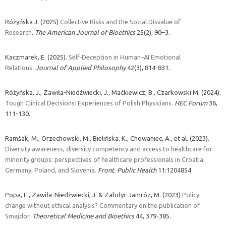
Różyńska J. (2025)
Collective Risks and the Social Disvalue of
Research
.
The American Journal of Bioethics
25(2), 90–3.
Kaczmarek, E. (2025).
Self‐Deception in Human–AI Emotional
Relations
.
Journal of Applied Philosophy
42(3), 814-831.
Różyńska, J., Zawiła-Niedźwiecki, J., Maćkiewicz, B., Czarkowski M. (2024).
Tough Clinical Decisions: Experiences of Polish Physicians
.
HEC Forum
36,
111-130.
Ramšak, M., Orzechowski, M., Bielińska, K., Chowaniec, A., et al. (2023).
Diversity awareness, diversity competency and access to healthcare for
minority groups: perspectives of healthcare professionals in Croatia,
Germany, Poland, and Slovenia.
Front. Public Health
11:1204854.
Popa, E., Zawiła-Niedźwiecki, J. & Zabdyr-Jamróz, M. (2023)
Policy
change without ethical analysis? Commentary on the publication of
Smajdor.
Theoretical Medicine and Bioethics
44, 379-385.