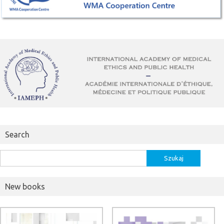
Search
Szukaj:
New books