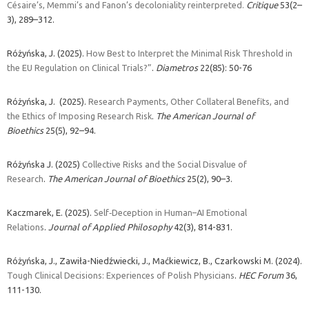
Césaire’s, Memmi’s and Fanon’s decoloniality reinterpreted.
Critique
53(2–
3), 289–312.
Różyńska, J. (2025).
How Best to Interpret the Minimal Risk Threshold in
the EU Regulation on Clinical Trials?”
.
Diametros
22(85): 50-76
Różyńska, J. (2025).
Research Payments, Other Collateral Benefits, and
the Ethics of Imposing Research Risk
.
The American Journal of
Bioethics
25(5), 92–94.
Różyńska J. (2025)
Collective Risks and the Social Disvalue of
Research
.
The American Journal of Bioethics
25(2), 90–3.
Kaczmarek, E. (2025).
Self‐Deception in Human–AI Emotional
Relations
.
Journal of Applied Philosophy
42(3), 814-831.
Różyńska, J., Zawiła-Niedźwiecki, J., Maćkiewicz, B., Czarkowski M. (2024).
Tough Clinical Decisions: Experiences of Polish Physicians
.
HEC Forum
36,
111-130.