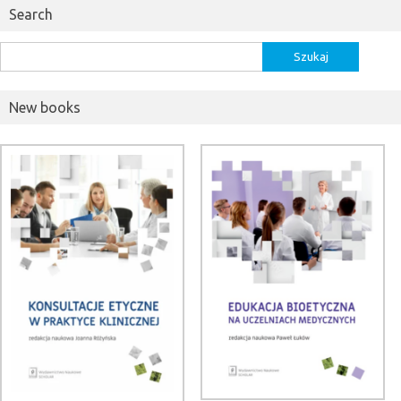
Search
Szukaj:
New books