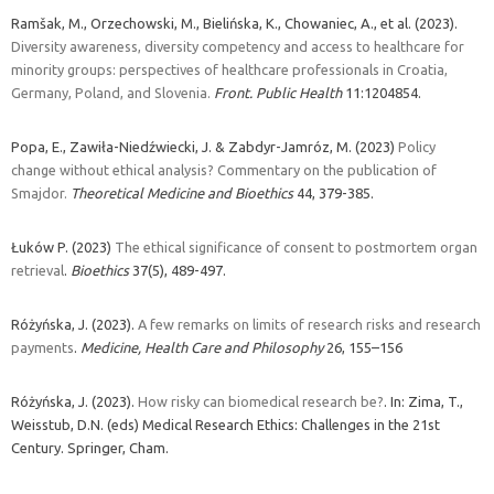
Ramšak, M., Orzechowski, M., Bielińska, K., Chowaniec, A., et al. (2023).
Diversity awareness, diversity competency and access to healthcare for
minority groups: perspectives of healthcare professionals in Croatia,
Germany, Poland, and Slovenia.
Front. Public Health
11:1204854.
Popa, E., Zawiła-Niedźwiecki, J. & Zabdyr-Jamróz, M. (2023)
Policy
change without ethical analysis? Commentary on the publication of
Smajdor.
Theoretical Medicine and Bioethics
44, 379-385.
Łuków P. (2023)
The ethical significance of consent to postmortem organ
retrieval
.
Bioethics
37(5), 489-497.
Różyńska, J. (2023).
A few remarks on limits of research risks and research
payments
.
Medicine, Health Care and Philosophy
26, 155–156
Różyńska, J. (2023).
How risky can biomedical research be?
. In: Zima, T.,
Weisstub, D.N. (eds) Medical Research Ethics: Challenges in the 21st
Century. Springer, Cham.