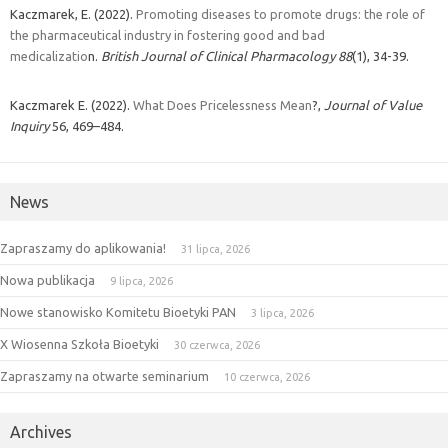
Kaczmarek, E. (2022).
Promoting diseases to promote drugs: the role of
the pharmaceutical industry in fostering good and bad
medicalizatio
n.
British Journal of Clinical Pharmacology
88
(1), 34-39.
Kaczmarek E. (2022).
What Does Pricelessness Mean
?,
Journal of Value
Inquiry
56, 469–484.
News
Zapraszamy do aplikowania!
31 lipca, 2026
Nowa publikacja
9 lipca, 2026
Nowe stanowisko Komitetu Bioetyki PAN
3 lipca, 2026
X Wiosenna Szkoła Bioetyki
30 czerwca, 2026
Zapraszamy na otwarte seminarium
10 czerwca, 2026
Archives