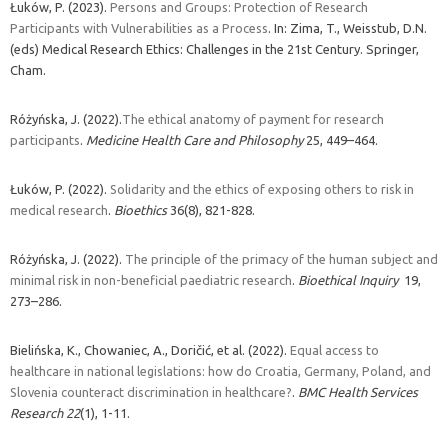
Łuków, P. (2023).
Persons and Groups: Protection of Research
Participants with Vulnerabilities as a Process
. In: Zima, T., Weisstub, D.N.
(eds) Medical Research Ethics: Challenges in the 21st Century. Springer,
Cham.
Różyńska, J. (2022).
The ethical anatomy of payment for research
participants
.
Medicine Health Care and Philosophy
25, 449–464.
Łuków, P. (2022).
Solidarity and the ethics of exposing others to risk in
medical research
.
Bioethics
36(8), 821-828.
Różyńska, J. (2022).
The principle of the primacy of the human subject and
minimal risk in non-beneficial paediatric research
.
Bioethical Inquiry
19,
273–286.
Bielińska, K., Chowaniec, A., Doričić, et al. (2022).
Equal access to
healthcare in national legislations: how do Croatia, Germany, Poland, and
Slovenia counteract discrimination in healthcare?
.
BMC Health Services
Research
22
(1), 1-11.