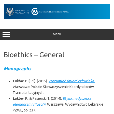
Skip
to
content
Menu
Bioethics – General
Monographs
Łuków
, P. (Ed.). (2015).
Zrozumieć śmierć człowieka
.
Warszawa: Polskie Stowarzyszenie Koordynatorów
Transplantacyjnych.
Łuków
, P., & Pasierski T. (2014).
Etyka medyczna z
elementami filozofii
. Warszawa: Wydawnictwo Lekarskie
PZWL, pp. 237.