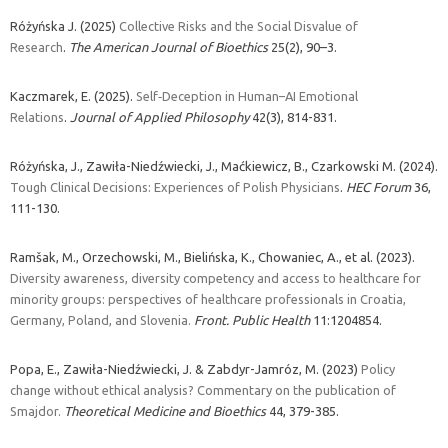
Różyńska J. (2025)
Collective Risks and the Social Disvalue of
Research
.
The American Journal of Bioethics
25(2), 90–3.
Kaczmarek, E. (2025).
Self‐Deception in Human–AI Emotional
Relations
.
Journal of Applied Philosophy
42(3), 814-831.
Różyńska, J., Zawiła-Niedźwiecki, J., Maćkiewicz, B., Czarkowski M. (2024).
Tough Clinical Decisions: Experiences of Polish Physicians
.
HEC Forum
36,
111-130.
Ramšak, M., Orzechowski, M., Bielińska, K., Chowaniec, A., et al. (2023).
Diversity awareness, diversity competency and access to healthcare for
minority groups: perspectives of healthcare professionals in Croatia,
Germany, Poland, and Slovenia.
Front. Public Health
11:1204854.
Popa, E., Zawiła-Niedźwiecki, J. & Zabdyr-Jamróz, M. (2023)
Policy
change without ethical analysis? Commentary on the publication of
Smajdor.
Theoretical Medicine and Bioethics
44, 379-385.