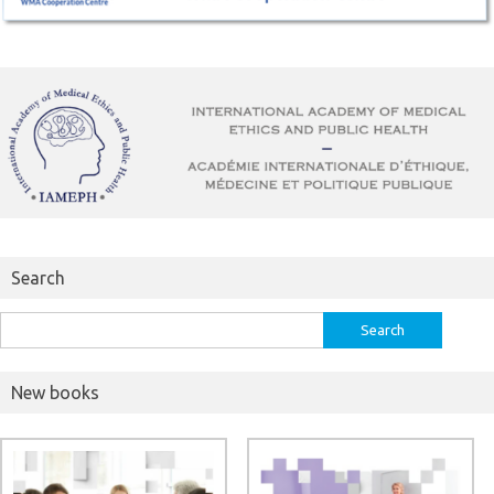
Search
Search
for:
New books