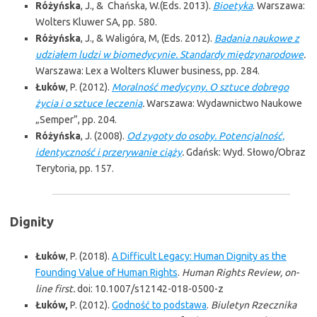
Różyńska
, J., & Chańska, W.(Eds. 2013).
Bioetyka
. Warszawa:
Wolters Kluwer SA, pp. 580.
Różyńska
, J., & Waligóra, M, (Eds. 2012).
Badania naukowe z
udziałem ludzi w biomedycynie. Standardy międzynarodowe
.
Warszawa: Lex a Wolters Kluwer business, pp. 284.
Łuków
, P. (2012).
Moralność medycyny. O sztuce dobrego
życia i o sztuce leczenia
.
Warszawa: Wydawnictwo Naukowe
„Semper”, pp. 204.
Różyńska
, J. (2008).
Od zygoty do osoby. Potencjalność,
identyczność i przerywanie ciąży
.
Gdańsk: Wyd. Słowo/Obraz
Terytoria, pp. 157.
Dignity
Łuków
, P. (2018).
A Difficult Legacy: Human Dignity as the
Founding Value of Human Rights
.
Human Rights Review, on-
line first.
doi:
10.1007/s12142-018-0500-z
Łuków,
P. (2012).
Godność to podstawa
.
Biuletyn Rzecznika