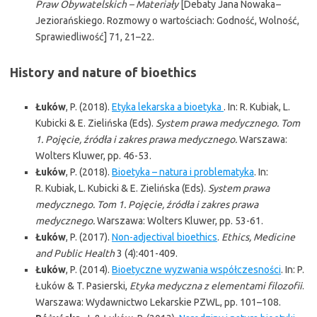
Praw Obywatelskich – Materiały
[Debaty Jana Nowaka
–
Jeziorańskiego. Rozmowy o wartościach: Godność, Wolność,
Sprawiedliwość] 71, 21–22.
History and nature of bioethics
Łuków
, P. (2018).
Etyka lekarska a bioetyka
. In: R. Kubiak, L.
Kubicki & E. Zielińska (Eds).
System prawa medycznego. Tom
1. Pojęcie, źródła i zakres prawa medycznego.
Warszawa:
Wolters Kluwer, pp. 46-53.
Łuków
, P. (2018).
Bioetyka – natura i problematyka
. In:
R. Kubiak, L. Kubicki & E. Zielińska (Eds).
System prawa
medycznego. Tom 1. Pojęcie, źródła i zakres prawa
medycznego.
Warszawa: Wolters Kluwer, pp. 53-61.
Łuków
, P. (2017).
Non-adjectival bioethics
.
Ethics, Medicine
and Public Health
3 (4):401-409.
Łuków
, P. (2014).
Bioetyczne wyzwania współczesności
. In: P.
Łuków & T. Pasierski,
Etyka medyczna z elementami filozofii
.
Warszawa: Wydawnictwo Lekarskie PZWL, pp. 101–108.