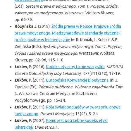
(Eds).
System prawa medycznego. Tom 1. Pojęcie, źródła i
zakres prawa medycznego.
Warszawa: Wolters Kluwer,
pp. 69-79.
Różyńska
J. (2018).
Źródła prawa w Polsce. Krajowe źródła
prawa medycznego. Międzynarodowe standardy etyczne i
profesjonalne w biomedycynie
.In: R. Kubiak, L. Kubicki & E.
Zielińska (Eds).
System prawa medycznego. Tom 1. Pojęcie,
źródła i zakres prawa medycznego.
Warszawa: Wolters
Kluwer, pp. 82-96, 115-118.
Łuków
, P. (2016).
Kodeks etyczny to nie wszystko
.
MEDIUM
Gazeta Dolnośląskiej Izby
Lekarskiej
, 6-7(311/312), 17-19.
Łuków
, P. (2011).
Europejska Konwencja Bioetyczna
. In: J.
Opolski (Ed),
Zdrowie publiczne. Wybrane zagadnienia
. Tom
2. Warszawa: Centrum Medyczne Kształcenia
Podyplomowego, pp. 15–24.
Łuków
, P. (2011).
Rola światopoglądów w tworzeniu prawa
medycznego
.
Prawo i Medycyna
, 13(42), 5–24.
Łuków
, P. (2007).
Komu jest potrzebny kodeks etyki
lekarskiej?
Diametros
, 1.