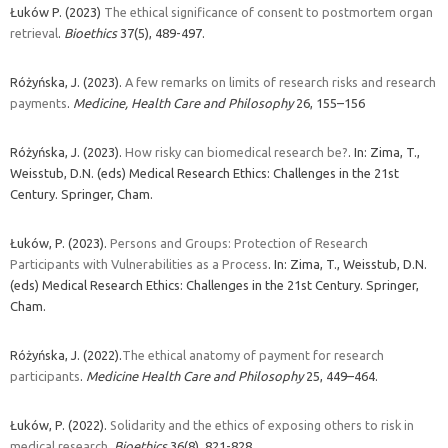
Łuków P. (2023)
The ethical significance of consent to postmortem organ
retrieval
.
Bioethics
37(5), 489-497.
Różyńska, J. (2023).
A few remarks on limits of research risks and research
payments
.
Medicine, Health Care and Philosophy
26, 155–156
Różyńska, J. (2023).
How risky can biomedical research be?
. In: Zima, T.,
Weisstub, D.N. (eds) Medical Research Ethics: Challenges in the 21st
Century. Springer, Cham.
Łuków, P. (2023).
Persons and Groups: Protection of Research
Participants with Vulnerabilities as a Process
. In: Zima, T., Weisstub, D.N.
(eds) Medical Research Ethics: Challenges in the 21st Century. Springer,
Cham.
Różyńska, J. (2022).
The ethical anatomy of payment for research
participants
.
Medicine Health Care and Philosophy
25, 449–464.
Łuków, P. (2022).
Solidarity and the ethics of exposing others to risk in
medical research
.
Bioethics
36(8), 821-828.