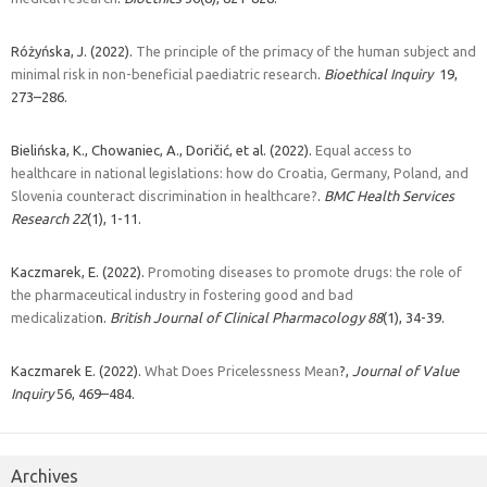
Różyńska, J. (2022).
The principle of the primacy of the human subject and
minimal risk in non-beneficial paediatric research
.
Bioethical Inquiry
19,
273–286.
Bielińska, K., Chowaniec, A., Doričić, et al. (2022).
Equal access to
healthcare in national legislations: how do Croatia, Germany, Poland, and
Slovenia counteract discrimination in healthcare?
.
BMC Health Services
Research
22
(1), 1-11.
Kaczmarek, E. (2022).
Promoting diseases to promote drugs: the role of
the pharmaceutical industry in fostering good and bad
medicalizatio
n.
British Journal of Clinical Pharmacology
88
(1), 34-39.
Kaczmarek E. (2022).
What Does Pricelessness Mean
?,
Journal of Value
Inquiry
56, 469–484.
Archives