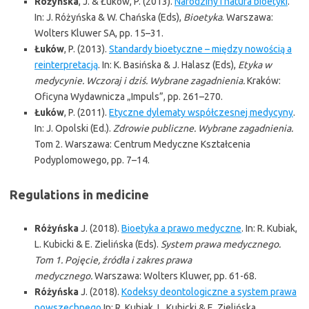
R
óżyńska
, J. & Łuków, P. (2013).
Narodziny i natura bioetyki
.
In: J. Różyńska & W. Chańska (Eds),
Bioetyka
. Warszawa:
Wolters Kluwer SA, pp. 15–31.
Łuków
, P. (2013).
Standardy bioetyczne – między nowością a
reinterpretacją
. In: K. Basińska & J. Halasz (Eds),
Etyka w
medycynie. Wczoraj i dziś. Wybrane zagadnienia.
Kraków:
Oficyna Wydawnicza „Impuls”, pp. 261–270.
Łuków
, P. (2011).
Etyczne dylematy współczesnej medycyny
.
In: J. Opolski (Ed.).
Zdrowie publiczne. Wybrane zagadnienia.
Tom 2. Warszawa: Centrum Medyczne Kształcenia
Podyplomowego, pp. 7–14.
Regulations in medicine
Różyńska
J. (2018).
Bioetyka a prawo medyczne
. In: R. Kubiak,
L. Kubicki & E. Zielińska (Eds).
System prawa medycznego.
Tom 1. Pojęcie, źródła i zakres prawa
medycznego.
Warszawa: Wolters Kluwer, pp. 61-68.
Różyńska
J. (2018).
Kodeksy deontologiczne a system prawa
powszechnego
.In: R. Kubiak, L. Kubicki & E. Zielińska