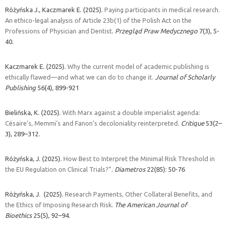
Różyńska J., Kaczmarek E. (2025).
Paying participants in medical research.
An ethico-legal analysis of Article 23b(1) of the Polish Act on the
Professions of Physician and Dentist
.
Przegląd Praw Medycznego
7(3), 5-
40.
Kaczmarek E. (2025).
Why the current model of academic publishing is
ethically flawed—and what we can do to change it.
Journal of Scholarly
Publishing
56(
4)
,
899-921
Bielińska, K. (2025).
With Marx against a double imperialist agenda:
Césaire’s, Memmi’s and Fanon’s decoloniality reinterpreted.
Critique
53(2–
3), 289–312.
Różyńska, J. (2025).
How Best to Interpret the Minimal Risk Threshold in
the EU Regulation on Clinical Trials?”
.
Diametros
22(85): 50-76
Różyńska, J. (2025).
Research Payments, Other Collateral Benefits, and
the Ethics of Imposing Research Risk
.
The American Journal of
Bioethics
25(5), 92–94.